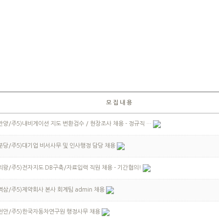
모 집 내 용
안양/주5)내비게이션 지도 변환검수 / 현장조사 채용 - 정규직 …
분당/주5)대기업 비서사무 및 인사행정 담당 채용
의왕/주5)전자지도 DB구축/자료입력 직원 채용 - 기간협의!
역삼/주5)제약회사 본사 회계팀 admin 채용
(천안/주5)한국자동차연구원 행정사무 채용