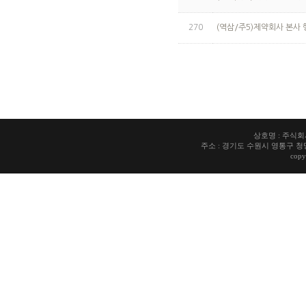
270
(역삼/주5)제약회사 본사
상호명 : 주식회사 
주소 : 경기도 수원시 영통구 청명로7 청
copy