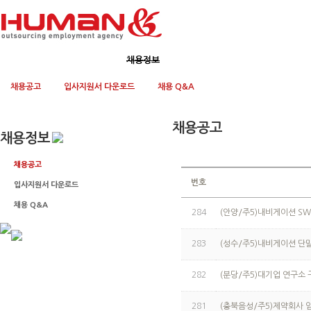
회사소개
사업영역
채용정보
고객지원
채용공고
입사지원서 다운로드
채용 Q&A
채용공고
채용정보
채용공고
번호
입사지원서 다운로드
채용 Q&A
284
(안양/주5)내비게이션 SW
283
(성수/주5)내비게이션 단
282
(분당/주5)대기업 연구소
281
(충북음성/주5)제약회사 