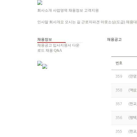
회사소개
사업영역
채용정보
고객지원
인사말
회사개요
오시는 길
근로자파견
아웃소싱(도급)
채용대
채용정보
채용공고
채용공고
입사지원서 다운
로드
채용 Q&A
번호
359
(안양
358
(역삼
357
(판교
356
(평택
355
(판교