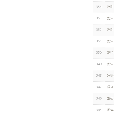
354
(역삼
353
(판교
352
(역삼
351
(판교
350
(원주
349
(판교
348
(선릉
347
(공덕
346
(분당
345
(판교