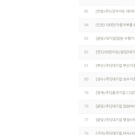
85
(안양/주5)전자지도 데이
84
(인천/180만)자동차부품
83
[분당/대기업]임원 수행기
82
[연3200만이상/분당]대기
81
[부산/주5]대기업 부산지
80
[성수/주5]대기업 성수지
79
[양재/주5]중견기업 CS
78
[분당/주5]대기업 임원비
77
[분당/주5]대기업 행정사
76
[구미/주5]대기업 비서/사