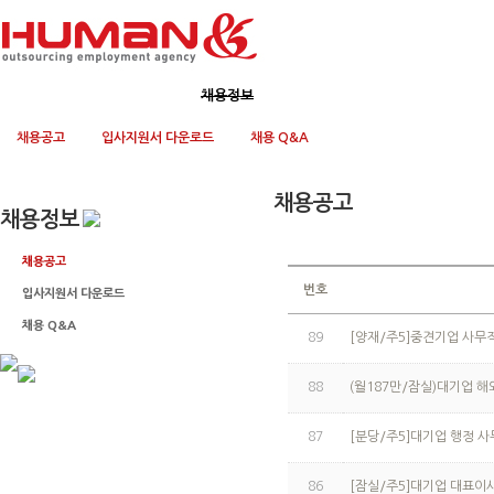
회사소개
사업영역
채용정보
고객지원
채용공고
입사지원서 다운로드
채용 Q&A
채용공고
채용정보
채용공고
번호
입사지원서 다운로드
채용 Q&A
89
[양재/주5]중견기업 사무
88
(월187만/잠실)대기업 
87
[분당/주5]대기업 행정 사
86
[잠실/주5]대기업 대표이