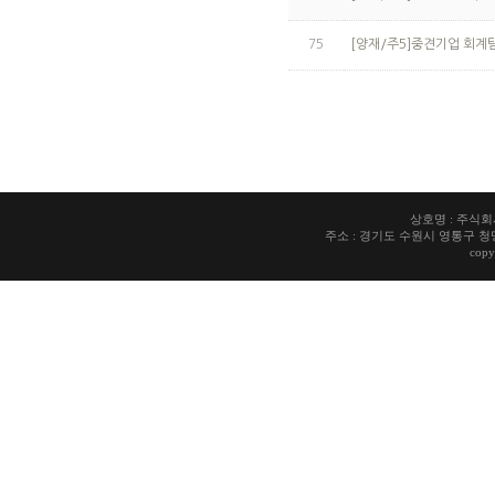
75
[양재/주5]중견기업 회계
상호명 : 주식회사 
주소 : 경기도 수원시 영통구 청명로7 청
copy