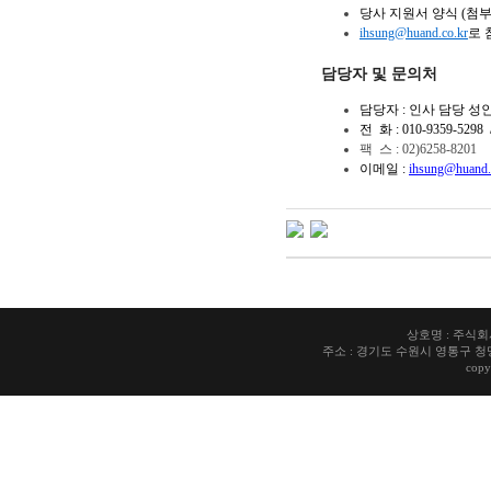
당사 지원서 양식 (첨
ihsung@huand.co.kr
로 
담당자 및 문의처
담
당자 : 인사 담당 
전
화 : 010-9359-5298 /
팩 스 : 02)6258-8201
이메일 :
ihsung@huand.
상호명 : 주식회사 
주소 : 경기도 수원시 영통구 청명로7 청
copy