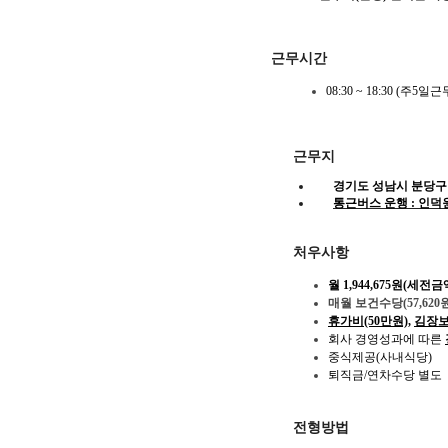
근무시간
08:30 ~ 18:30 (주5
근무지
경기도 성남시 분당구
통
근버스 운행 : 인덕원
처우사항
월
1,944,675
원
(
세전금
매월 보건수당(57,620
휴가비(50만원)
,
김장보
회사 경영성과에 따른
중식제공(사내식당)
퇴직금
/
연차수당 별도
전형방법