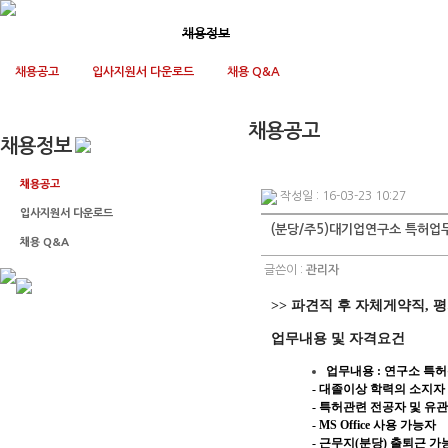
회사소개
사업영역
채용정보
고객지원
채용공고
입사지원서 다운로드
채용 Q&A
채용공고
채용정보
채용공고
작성일 : 16-03-23 10:27
입사지원서 다운로드
(분당/주5)대기업연구소 특허업
채용 Q&A
글쓴이 :
관리자
>> 파견직 후 자체게약직, 
업무내용 및 자격요건
업무내용 : 연구소 특허
- 대졸이상 학력의 소지자
- 특허관련 전공자 및 유관
- MS Office 사용 가능자
- 근무지(분당) 출퇴근 가