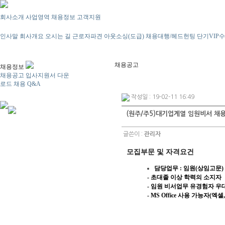
회사소개
사업영역
채용정보
고객지원
인사말
회사개요
오시는 길
근로자파견
아웃소싱(도급)
채용대행/헤드헌팅
단기VIP
채용공고
채용정보
채용공고
입사지원서 다운
로드
채용 Q&A
작성일 : 19-02-11 16:49
(원주/주5)대기업계열 임원비서 채
글쓴이 :
관리자
모집부문 및 자격요건
담당업무 : 임원(상임고문) 
- 초대졸 이상 학력의 소지자
- 임원 비서업무 유경험자 우
- MS Office 사용 가능자(엑셀