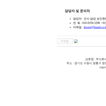
담당자 및 문의처
담
당자 : 인사 담당 성인
전
화 : 010-9359-5298 / 02
이메일 :
ihsung@huand.co.k
상호명 : 주식회사 
주소 : 경기도 수원시 영통구 청명로7 청
copy