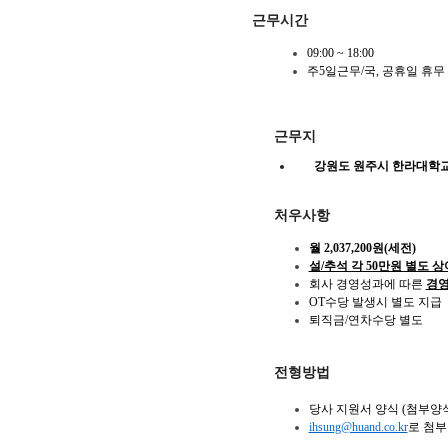
근무시간
09:00 ~ 18:00
주5일근무/국, 공휴일 휴무
근무지
강원도 원주시 한라대학교
처우사항
월
2,037,200
원(세전)
설/추석 각 50만원 별도 
회사 경영성과에 따른
경
OT수당 발생시 별도 지급
퇴직금
/
연차수당 별도
전형방법
당사 지원서 양식 (첨부양
ihsung@huand.co.kr
로 첨부