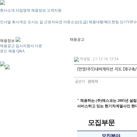
회사소개
사업영역
채용정보
고객지원
인사말
회사개요
오시는 길
근로자파견
아웃소싱(도급)
채용대행/헤드헌팅
단기VIP
채용공고
채용정보
채용공고
입사지원서 다운
로드
채용 Q&A
작성일 : 21-12-16 13:34
(안양/주5)내비게이션 지도 DB구축
글쓴이 :
관리자
" 채용하는 (주)매스코는 2005년 설립
서비스하고 있는 현기차계열사인 현대
모집부문
모집분야