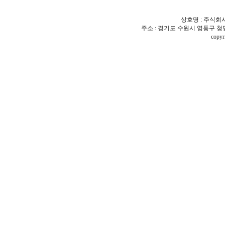
상호명 : 주식회사 
주소 : 경기도 수원시 영통구 청명로7 청
copy