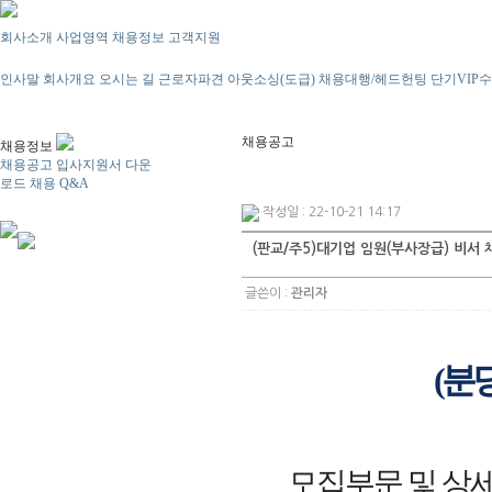
회사소개
사업영역
채용정보
고객지원
인사말
회사개요
오시는 길
근로자파견
아웃소싱(도급)
채용대행/헤드헌팅
단기VIP
채용공고
채용정보
채용공고
입사지원서 다운
로드
채용 Q&A
작성일 : 22-10-21 14:17
(판교/주5)대기업 임원(부사장급) 비서 
글쓴이 :
관리자
(분
모집부문 및 상