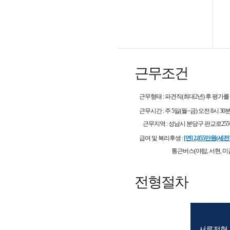
근무조건
근무형태
:
파견직(최대2년) 후 평가를
근무시간
:
주 5일(월~금) 오전 8시 30
근무지역 : 성남시 분당구 판교로255
급여 및 복리후생
:
[연] 2,855만원(세전
통근버스(야탑, 서현, 미금, 판
전형절차
서류전형