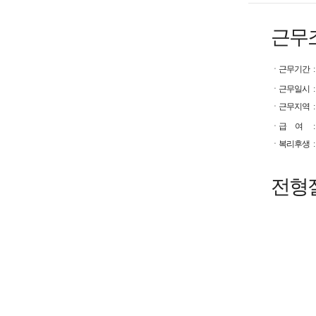
근무
ㆍ
근무기간
:
ㆍ
근무일시
:
ㆍ
근무지역
:
ㆍ
급 여
:
ㆍ
복리후생
:
전형