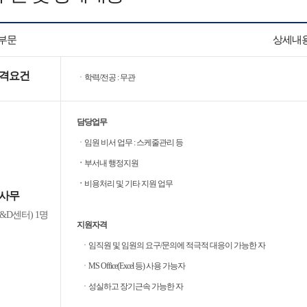
부문
상세내
자격요건
ㆍ학력/전공 : 무관
담당업무
ㆍ임원 비서 업무 : 스케줄관리 등
ㆍ
부서내 행정지원
ㆍ
비용처리 및 기타 지원 업무
/사무
&D센터) 1명
지원자격
ㆍ임직원 및 임원의 요구/문의에 적극적 대응이 가능한 자
ㆍMS Office(Excel 등) 사용 가능자
ㆍ성실하고 장기근속 가능한 자