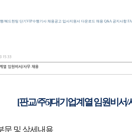
행/헤드헌팅
단기VIP수행기사
채용공고
입사지원서 다운로드
채용 Q&A
공지사항
F
8 15:33
업계열 임원비서/사무 채용
[판교/주5]대기업계열 임원비서/
부문 및 상세내용