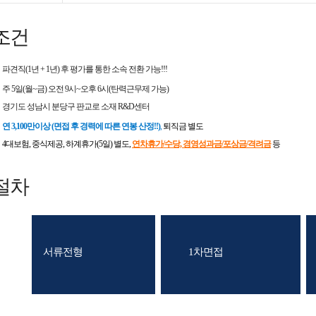
조건
파견직(1년 + 1년) 후 평가를 통한 소속 전환 가능!!!
주 5일(월~금) 오전 9시~오후 6시(탄력근무제 가능)
경기도 성남시 분당구 판교로 소재 R&D센터
연 3,100만이상 (면접 후 경력에 따른 연봉 산정!!)
,
퇴직금 별도
4대보험, 중식제공, 하계휴가(5일) 별도,
연차휴가/수당, 경영성과금/포상금/격려금
등
절차
서류전형
1차면접