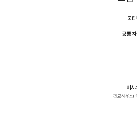
모집
공통 
비서
판교하우스(R