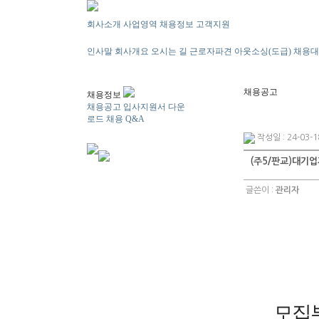
회사소개
사업영역
채용정보
고객지원
인사말
회사개요
오시는 길
근로자파견
아웃소싱(도급)
채용대
채용공고
채용정보
채용공고
입사지원서 다운
로드
채용 Q&A
작성일 : 24-03-1
(주5/판교)대기
글쓴이 :
관리자
모집