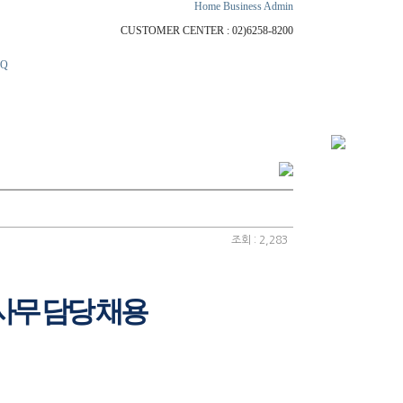
Home
Business
Admin
CUSTOMER CENTER : 02)6258-8200
AQ
조회 : 2,283
사무 담당 채용